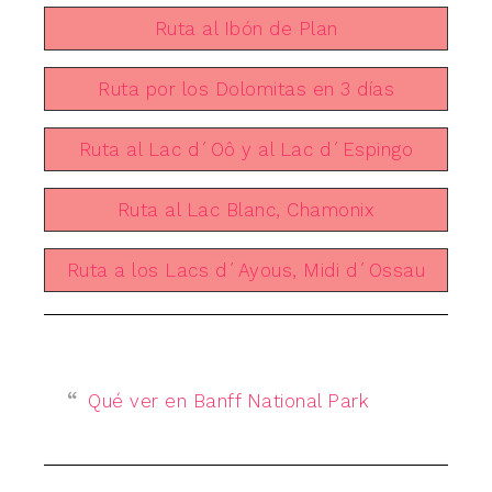
Ruta al Ibón de Plan
Ruta por los Dolomitas en 3 días
Ruta al Lac d´Oô y al Lac d´Espingo
Ruta al Lac Blanc, Chamonix
Ruta a los Lacs d´Ayous, Midi d´Ossau
Qué ver en Banff National Park