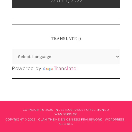
22 abril, 2022
TRANSLATE :)
Powered by
Translate
COPYRIGHT © 2026 ·
NUESTROS PASOS POR EL MUNDO
WANDERBLOG
COPYRIGHT © 2026 ·
GLAM THEME
EN
GENESIS FRAMEWORK
·
WORDPRESS
·
ACCEDER