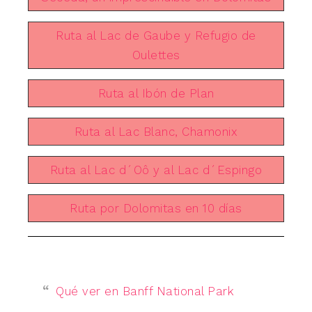
Ruta al Lac de Gaube y Refugio de
Oulettes
Ruta al Ibón de Plan
Ruta al Lac Blanc, Chamonix
Ruta al Lac d´Oô y al Lac d´Espingo
Ruta por Dolomitas en 10 días
Qué ver en Banff National Park