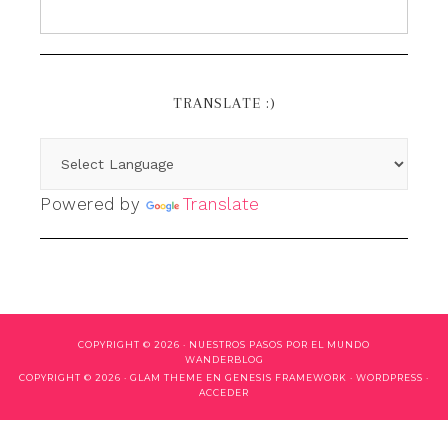
TRANSLATE :)
Powered by
Translate
COPYRIGHT © 2026 ·
NUESTROS PASOS POR EL MUNDO
WANDERBLOG
COPYRIGHT © 2026 ·
GLAM THEME
EN
GENESIS FRAMEWORK
·
WORDPRESS
·
ACCEDER