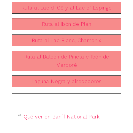
Ruta al Lac d´Oô y al Lac d´Espingo
Ruta al Ibón de Plan
Ruta al Lac Blanc, Chamonix
Ruta al Balcón de Pineta e Ibón de
Marboré
Laguna Negra y alrededores
Qué ver en Banff National Park