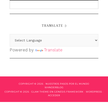
TRANSLATE :)
Powered by
Translate
COPYRIGHT © 2026 ·
NUESTROS PASOS POR EL MUNDO
WANDERBLOG
COPYRIGHT © 2026 ·
GLAM THEME
EN
GENESIS FRAMEWORK
·
WORDPRESS
·
ACCEDER