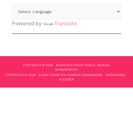
Powered by
Translate
COPYRIGHT © 2026 ·
NUESTROS PASOS POR EL MUNDO
WANDERBLOG
COPYRIGHT © 2026 ·
GLAM THEME
EN
GENESIS FRAMEWORK
·
WORDPRESS
·
ACCEDER