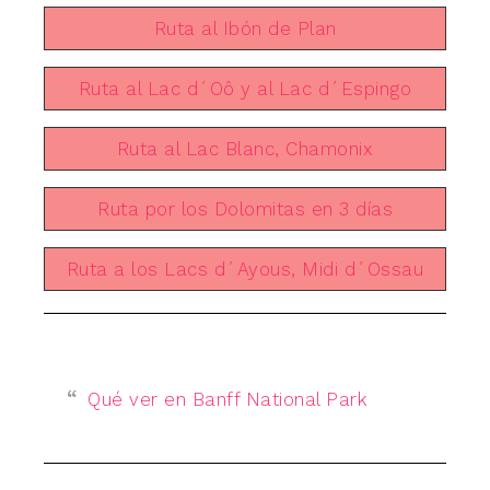
Ruta al Ibón de Plan
Ruta al Lac d´Oô y al Lac d´Espingo
Ruta al Lac Blanc, Chamonix
Ruta por los Dolomitas en 3 días
Ruta a los Lacs d´Ayous, Midi d´Ossau
Qué ver en Banff National Park