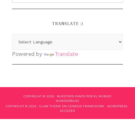
TRANSLATE :)
Powered by
Translate
COPYRIGHT © 2026 ·
NUESTROS PASOS POR EL MUNDO
WANDERBLOG
COPYRIGHT © 2026 ·
GLAM THEME
EN
GENESIS FRAMEWORK
·
WORDPRESS
·
ACCEDER