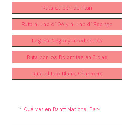
Ruta al Ibón de Plan
Ruta al Lac d´Oô y al Lac d´Espingo
Laguna Negra y alrededores
Ruta por los Dolomitas en 3 días
Ruta al Lac Blanc, Chamonix
Qué ver en Banff National Park