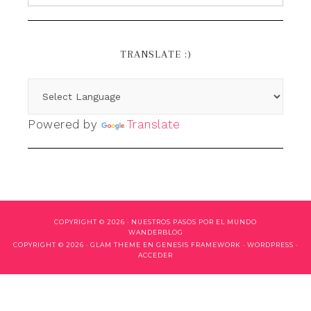
TRANSLATE :)
Powered by
Translate
COPYRIGHT © 2026 ·
NUESTROS PASOS POR EL MUNDO
WANDERBLOG
COPYRIGHT © 2026 ·
GLAM THEME
EN
GENESIS FRAMEWORK
·
WORDPRESS
·
ACCEDER