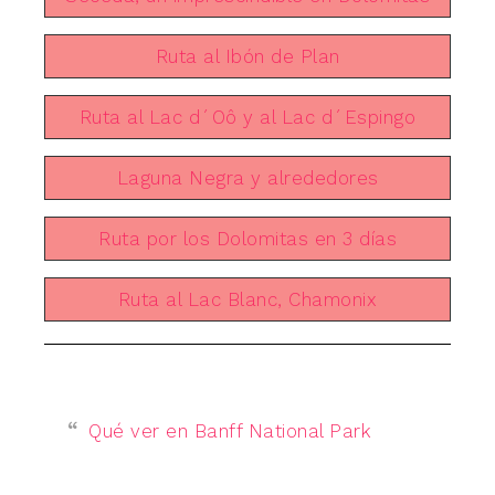
Ruta al Ibón de Plan
Ruta al Lac d´Oô y al Lac d´Espingo
Laguna Negra y alrededores
Ruta por los Dolomitas en 3 días
Ruta al Lac Blanc, Chamonix
Qué ver en Banff National Park