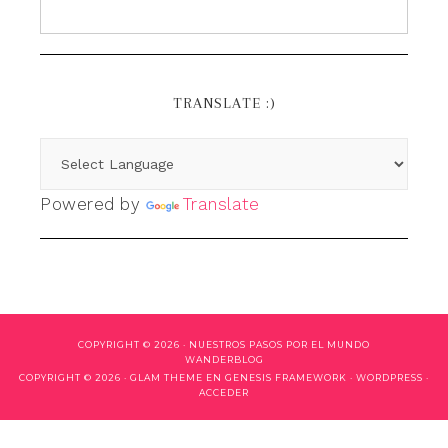
TRANSLATE :)
Powered by
Translate
COPYRIGHT © 2026 ·
NUESTROS PASOS POR EL MUNDO
WANDERBLOG
COPYRIGHT © 2026 ·
GLAM THEME
EN
GENESIS FRAMEWORK
·
WORDPRESS
·
ACCEDER