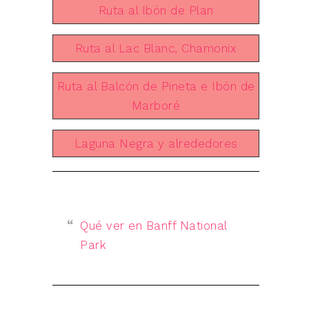
Ruta al Ibón de Plan
Ruta al Lac Blanc, Chamonix
Ruta al Balcón de Pineta e Ibón de
Marboré
Laguna Negra y alrededores
Qué ver en Banff National
Park