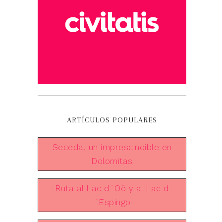
ARTÍCULOS POPULARES
Seceda, un imprescindible en
Dolomitas
Ruta al Lac d´Oô y al Lac d
´Espingo