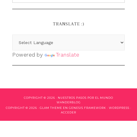
TRANSLATE :)
Powered by
Translate
COPYRIGHT © 2026 ·
NUESTROS PASOS POR EL MUNDO
WANDERBLOG
COPYRIGHT © 2026 ·
GLAM THEME
EN
GENESIS FRAMEWORK
·
WORDPRESS
·
ACCEDER