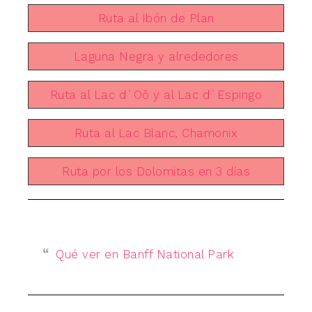
Ruta al Ibón de Plan
Laguna Negra y alrededores
Ruta al Lac d´Oô y al Lac d´Espingo
Ruta al Lac Blanc, Chamonix
Ruta por los Dolomitas en 3 días
Qué ver en Banff National Park