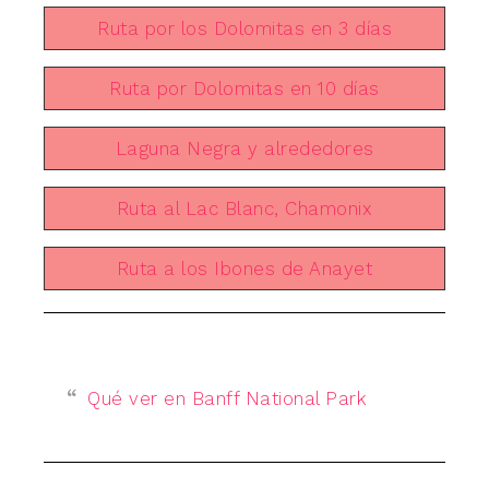
Ruta por los Dolomitas en 3 días
Ruta por Dolomitas en 10 días
Laguna Negra y alrededores
Ruta al Lac Blanc, Chamonix
Ruta a los Ibones de Anayet
Qué ver en Banff National Park