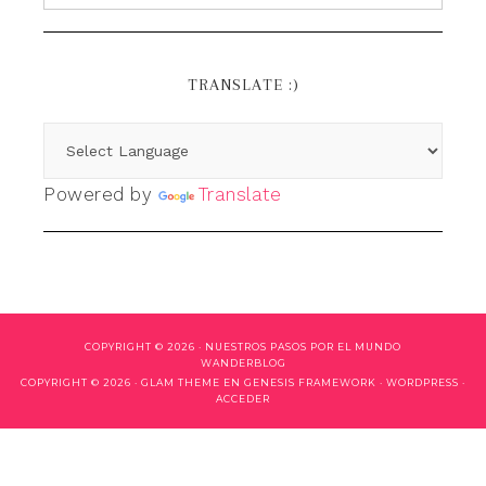
TRANSLATE :)
Powered by
Translate
COPYRIGHT © 2026 ·
NUESTROS PASOS POR EL MUNDO
WANDERBLOG
COPYRIGHT © 2026 ·
GLAM THEME
EN
GENESIS FRAMEWORK
·
WORDPRESS
·
ACCEDER