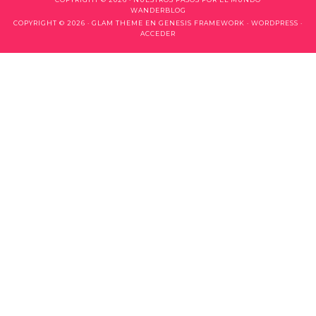
WANDERBLOG
COPYRIGHT © 2026 ·
GLAM THEME
EN
GENESIS FRAMEWORK
·
WORDPRESS
·
ACCEDER