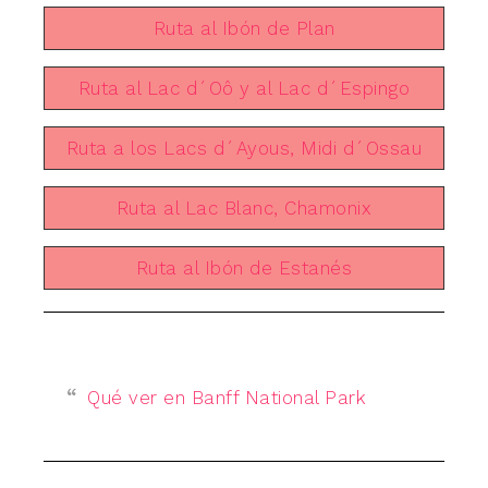
Ruta al Ibón de Plan
Ruta al Lac d´Oô y al Lac d´Espingo
Ruta a los Lacs d´Ayous, Midi d´Ossau
Ruta al Lac Blanc, Chamonix
Ruta al Ibón de Estanés
Qué ver en Banff National Park