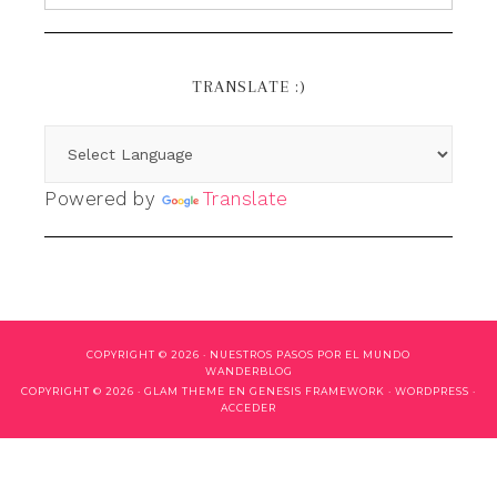
TRANSLATE :)
Powered by
Translate
COPYRIGHT © 2026 ·
NUESTROS PASOS POR EL MUNDO
WANDERBLOG
COPYRIGHT © 2026 ·
GLAM THEME
EN
GENESIS FRAMEWORK
·
WORDPRESS
·
ACCEDER