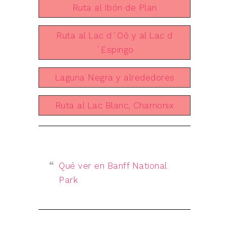
Ruta al Ibón de Plan
Ruta al Lac d´Oô y al Lac d
´Espingo
Laguna Negra y alrededores
Ruta al Lac Blanc, Chamonix
Qué ver en Banff National
Park