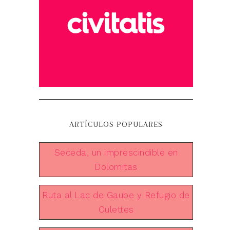
ARTÍCULOS POPULARES
Seceda, un imprescindible en
Dolomitas
Ruta al Lac de Gaube y Refugio de
Oulettes