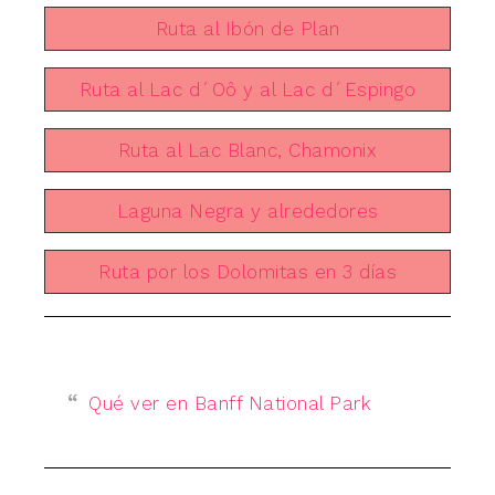
Ruta al Ibón de Plan
Ruta al Lac d´Oô y al Lac d´Espingo
Ruta al Lac Blanc, Chamonix
Laguna Negra y alrededores
Ruta por los Dolomitas en 3 días
Qué ver en Banff National Park