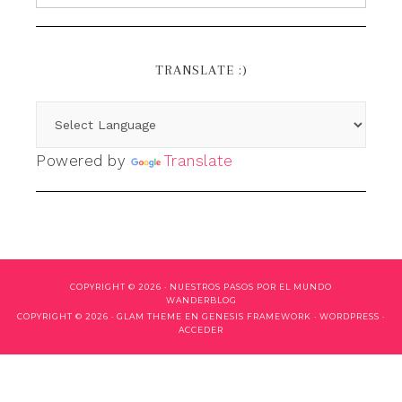
TRANSLATE :)
Powered by
Translate
COPYRIGHT © 2026 ·
NUESTROS PASOS POR EL MUNDO
WANDERBLOG
COPYRIGHT © 2026 ·
GLAM THEME
EN
GENESIS FRAMEWORK
·
WORDPRESS
·
ACCEDER