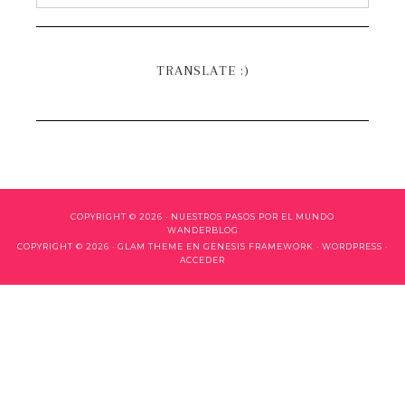
TRANSLATE :)
COPYRIGHT © 2026 ·
NUESTROS PASOS POR EL MUNDO
WANDERBLOG
COPYRIGHT © 2026 ·
GLAM THEME
EN
GENESIS FRAMEWORK
·
WORDPRESS
·
ACCEDER