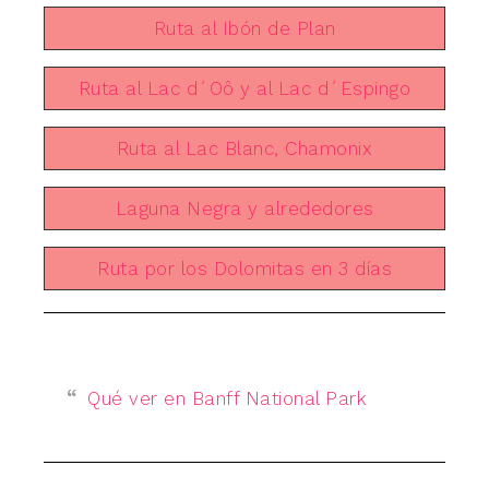
Ruta al Ibón de Plan
Ruta al Lac d´Oô y al Lac d´Espingo
Ruta al Lac Blanc, Chamonix
Laguna Negra y alrededores
Ruta por los Dolomitas en 3 días
Qué ver en Banff National Park