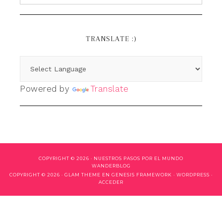
TRANSLATE :)
Powered by
Translate
COPYRIGHT © 2026 ·
NUESTROS PASOS POR EL MUNDO
WANDERBLOG
COPYRIGHT © 2026 ·
GLAM THEME
EN
GENESIS FRAMEWORK
·
WORDPRESS
·
ACCEDER