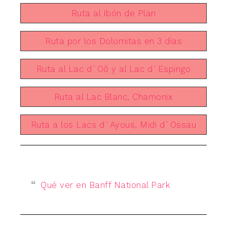
Ruta al Ibón de Plan
Ruta por los Dolomitas en 3 días
Ruta al Lac d´Oô y al Lac d´Espingo
Ruta al Lac Blanc, Chamonix
Ruta a los Lacs d´Ayous, Midi d´Ossau
Qué ver en Banff National Park