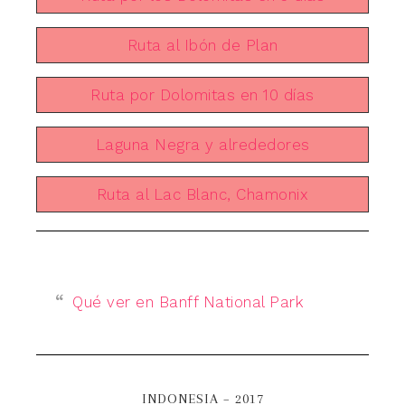
Ruta al Ibón de Plan
Ruta por Dolomitas en 10 días
Laguna Negra y alrededores
Ruta al Lac Blanc, Chamonix
Qué ver en Banff National Park
INDONESIA – 2017