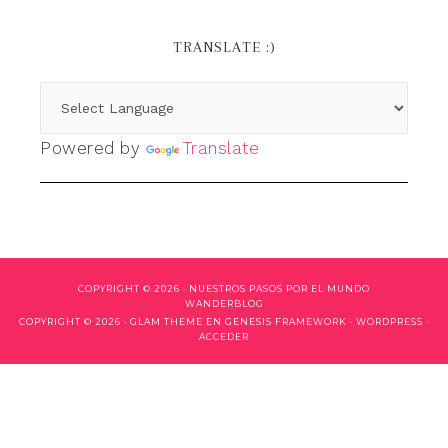
TRANSLATE :)
Powered by
Translate
COPYRIGHT © 2026 ·
NUESTROS PASOS POR EL MUNDO
WANDERBLOG
COPYRIGHT © 2026 ·
GLAM THEME
EN
GENESIS FRAMEWORK
·
WORDPRESS
·
ACCEDER