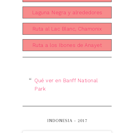
Laguna Negra y alrededores
Ruta al Lac Blanc, Chamonix
Ruta a los Ibones de Anayet
Qué ver en Banff National
Park
INDONESIA – 2017