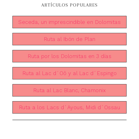
ARTÍCULOS POPULARES
Seceda, un imprescindible en Dolomitas
Ruta al Ibón de Plan
Ruta por los Dolomitas en 3 días
Ruta al Lac d´Oô y al Lac d´Espingo
Ruta al Lac Blanc, Chamonix
Ruta a los Lacs d´Ayous, Midi d´Ossau