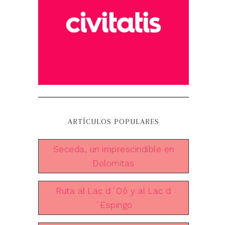
ARTÍCULOS POPULARES
Seceda, un imprescindible en
Dolomitas
Ruta al Lac d´Oô y al Lac d
´Espingo