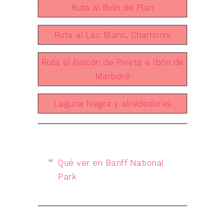
Ruta al Ibón de Plan
Ruta al Lac Blanc, Chamonix
Ruta al Balcón de Pineta e Ibón de
Marboré
Laguna Negra y alrededores
Qué ver en Banff National
Park