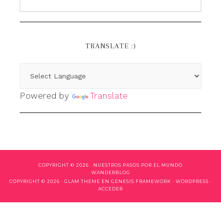
TRANSLATE :)
Powered by
Translate
COPYRIGHT © 2026 ·
NUESTROS PASOS POR EL MUNDO
WANDERBLOG
COPYRIGHT © 2026 ·
GLAM THEME
EN
GENESIS FRAMEWORK
·
WORDPRESS
·
ACCEDER