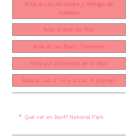
Ruta al Lac de Gaube y Refugio de
Oulettes
Ruta al Ibón de Plan
Ruta al Lac Blanc, Chamonix
Ruta por Dolomitas en 10 días
Ruta al Lac d´Oô y al Lac d´Espingo
Qué ver en Banff National Park