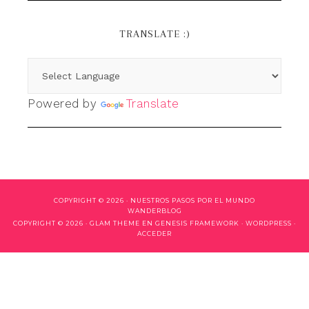
TRANSLATE :)
Powered by
Translate
COPYRIGHT © 2026 ·
NUESTROS PASOS POR EL MUNDO
WANDERBLOG
COPYRIGHT © 2026 ·
GLAM THEME
EN
GENESIS FRAMEWORK
·
WORDPRESS
·
ACCEDER