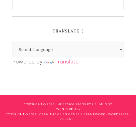
TRANSLATE :)
Powered by
Translate
COPYRIGHT © 2026 ·
NUESTROS PASOS POR EL MUNDO
WANDERBLOG
COPYRIGHT © 2026 ·
GLAM THEME
EN
GENESIS FRAMEWORK
·
WORDPRESS
·
ACCEDER