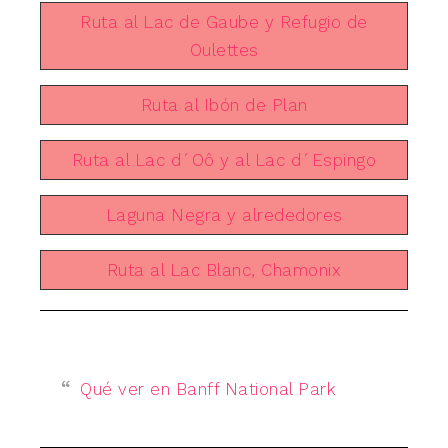
Ruta al Lac de Gaube y Refugio de
Oulettes
Ruta al Ibón de Plan
Ruta al Lac d´Oô y al Lac d´Espingo
Laguna Negra y alrededores
Ruta al Lac Blanc, Chamonix
Qué ver en Banff National Park