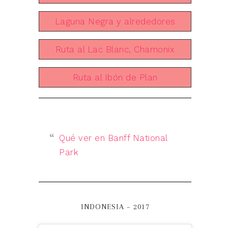
Laguna Negra y alrededores
Ruta al Lac Blanc, Chamonix
Ruta al Ibón de Plan
Qué ver en Banff National
Park
INDONESIA – 2017