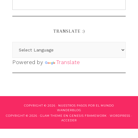
TRANSLATE :)
Powered by
Translate
COPYRIGHT © 2026 ·
NUESTROS PASOS POR EL MUNDO
WANDERBLOG
COPYRIGHT © 2026 ·
GLAM THEME
EN
GENESIS FRAMEWORK
·
WORDPRESS
·
ACCEDER