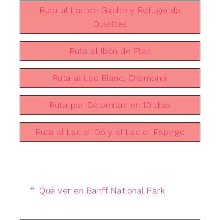
Ruta al Lac de Gaube y Refugio de
Oulettes
Ruta al Ibón de Plan
Ruta al Lac Blanc, Chamonix
Ruta por Dolomitas en 10 días
Ruta al Lac d´Oô y al Lac d´Espingo
Qué ver en Banff National Park