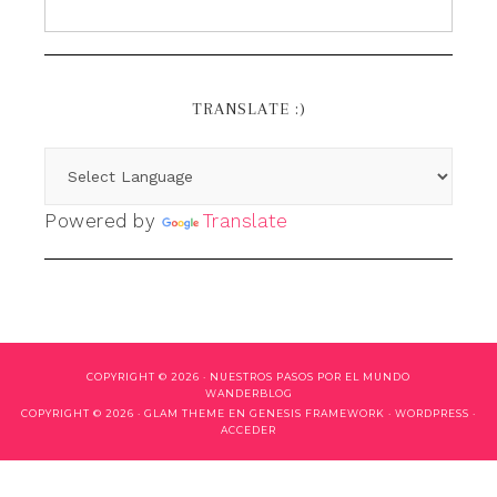
TRANSLATE :)
Powered by
Translate
COPYRIGHT © 2026 ·
NUESTROS PASOS POR EL MUNDO
WANDERBLOG
COPYRIGHT © 2026 ·
GLAM THEME
EN
GENESIS FRAMEWORK
·
WORDPRESS
·
ACCEDER