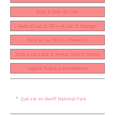
Ruta al Ibón de Plan
Ruta al Lac d´Oô y al Lac d´Espingo
Ruta al Lac Blanc, Chamonix
Ruta a los Lacs d´Ayous, Midi d´Ossau
Laguna Negra y alrededores
Qué ver en Banff National Park