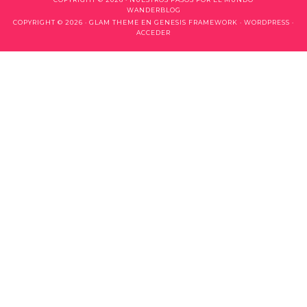
WANDERBLOG
COPYRIGHT © 2026 ·
GLAM THEME
EN
GENESIS FRAMEWORK
·
WORDPRESS
·
ACCEDER