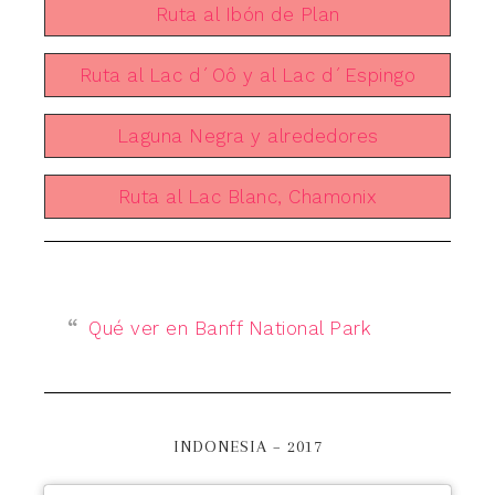
Ruta al Ibón de Plan
Ruta al Lac d´Oô y al Lac d´Espingo
Laguna Negra y alrededores
Ruta al Lac Blanc, Chamonix
Qué ver en Banff National Park
INDONESIA – 2017