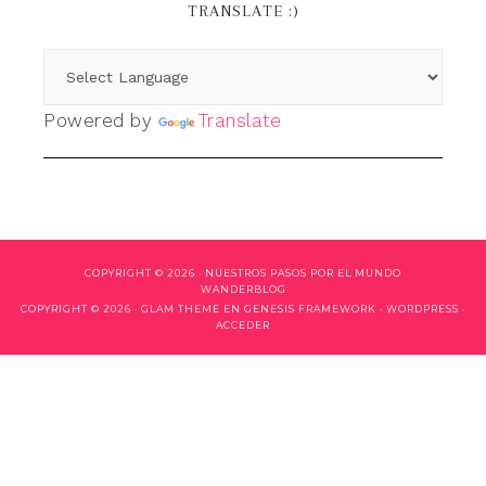
TRANSLATE :)
Powered by
Translate
COPYRIGHT © 2026 ·
NUESTROS PASOS POR EL MUNDO
WANDERBLOG
COPYRIGHT © 2026 ·
GLAM THEME
EN
GENESIS FRAMEWORK
·
WORDPRESS
·
ACCEDER