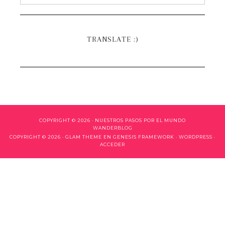
TRANSLATE :)
COPYRIGHT © 2026 ·
NUESTROS PASOS POR EL MUNDO
WANDERBLOG
COPYRIGHT © 2026 ·
GLAM THEME
EN
GENESIS FRAMEWORK
·
WORDPRESS
·
ACCEDER