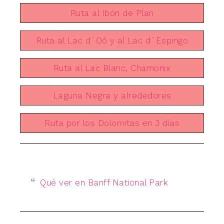
Ruta al Ibón de Plan
Ruta al Lac d´Oô y al Lac d´Espingo
Ruta al Lac Blanc, Chamonix
Laguna Negra y alrededores
Ruta por los Dolomitas en 3 días
Qué ver en Banff National Park