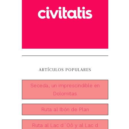
ARTÍCULOS POPULARES
Seceda, un imprescindible en
Dolomitas
Ruta al Ibón de Plan
Ruta al Lac d´Oô y al Lac d