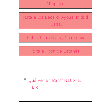
´Espingo
Ruta a los Lacs d´Ayous, Midi d
´Ossau
Ruta al Lac Blanc, Chamonix
Ruta al Ibón de Estanés
Qué ver en Banff National
Park