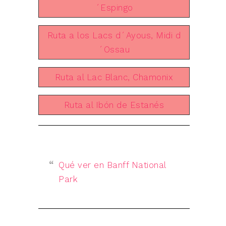
´Espingo
Ruta a los Lacs d´Ayous, Midi d
´Ossau
Ruta al Lac Blanc, Chamonix
Ruta al Ibón de Estanés
Qué ver en Banff National
Park