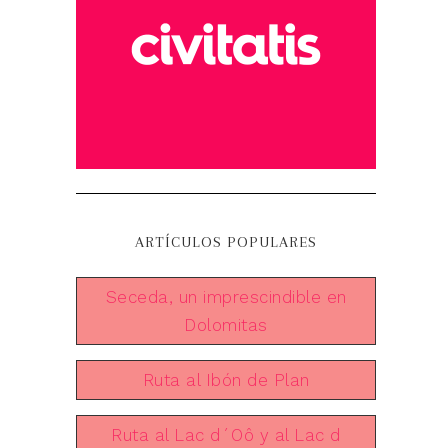
ARTÍCULOS POPULARES
Seceda, un imprescindible en
Dolomitas
Ruta al Ibón de Plan
Ruta al Lac d´Oô y al Lac d