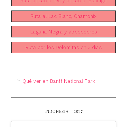
Ruta al Lac d´Oô y al Lac d´Espingo
Ruta al Lac Blanc, Chamonix
Laguna Negra y alrededores
Ruta por los Dolomitas en 3 días
Qué ver en Banff National Park
INDONESIA – 2017