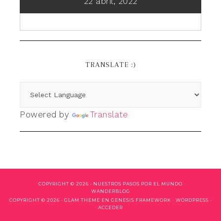
22 abril, 2022
TRANSLATE :)
Powered by
Translate
COPYRIGHT © 2026 ·
NUESTROS PASOS POR EL MUNDO
WANDERBLOG
COPYRIGHT © 2026 ·
GLAM THEME
EN
GENESIS FRAMEWORK
·
WORDPRESS
·
ACCEDER