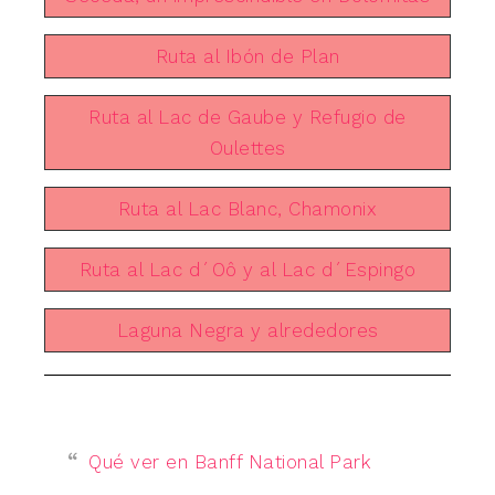
Ruta al Ibón de Plan
Ruta al Lac de Gaube y Refugio de
Oulettes
Ruta al Lac Blanc, Chamonix
Ruta al Lac d´Oô y al Lac d´Espingo
Laguna Negra y alrededores
Qué ver en Banff National Park