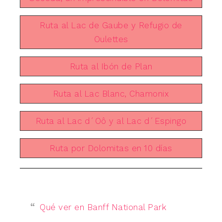
Ruta al Lac de Gaube y Refugio de
Oulettes
Ruta al Ibón de Plan
Ruta al Lac Blanc, Chamonix
Ruta al Lac d´Oô y al Lac d´Espingo
Ruta por Dolomitas en 10 días
Qué ver en Banff National Park