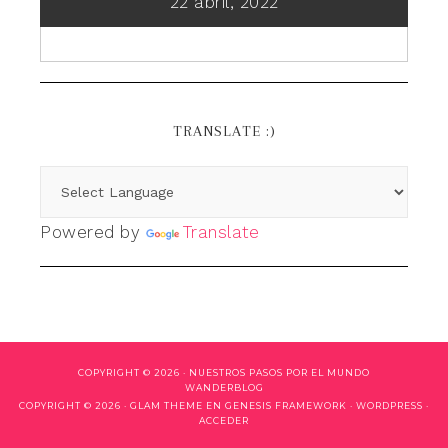
22 abril, 2022
TRANSLATE :)
Powered by
Translate
COPYRIGHT © 2026 ·
NUESTROS PASOS POR EL MUNDO
WANDERBLOG
COPYRIGHT © 2026 ·
GLAM THEME
EN
GENESIS FRAMEWORK
·
WORDPRESS
·
ACCEDER