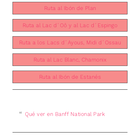
Ruta al Ibón de Plan
Ruta al Lac d´Oô y al Lac d´Espingo
Ruta a los Lacs d´Ayous, Midi d´Ossau
Ruta al Lac Blanc, Chamonix
Ruta al Ibón de Estanés
Qué ver en Banff National Park