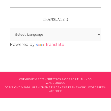
TRANSLATE :)
Powered by
Translate
COPYRIGHT © 2026 ·
NUESTROS PASOS POR EL MUNDO
WANDERBLOG
COPYRIGHT © 2026 ·
GLAM THEME
EN
GENESIS FRAMEWORK
·
WORDPRESS
·
ACCEDER