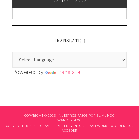
22 abril, 2022
TRANSLATE :)
Powered by
Translate
COPYRIGHT © 2026 ·
NUESTROS PASOS POR EL MUNDO
WANDERBLOG
COPYRIGHT © 2026 ·
GLAM THEME
EN
GENESIS FRAMEWORK
·
WORDPRESS
·
ACCEDER