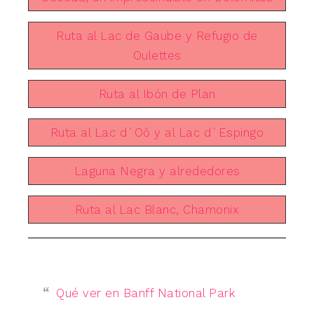
Ruta al Lac de Gaube y Refugio de
Oulettes
Ruta al Ibón de Plan
Ruta al Lac d´Oô y al Lac d´Espingo
Laguna Negra y alrededores
Ruta al Lac Blanc, Chamonix
Qué ver en Banff National Park