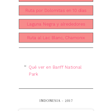
Ruta por Dolomitas en 10 días
Laguna Negra y alrededores
Ruta al Lac Blanc, Chamonix
Qué ver en Banff National
Park
INDONESIA – 2017