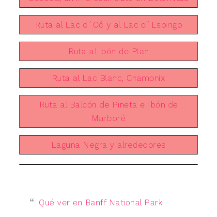
Ruta al Lac d´Oô y al Lac d´Espingo
Ruta al Ibón de Plan
Ruta al Lac Blanc, Chamonix
Ruta al Balcón de Pineta e Ibón de
Marboré
Laguna Negra y alrededores
Qué ver en Banff National Park