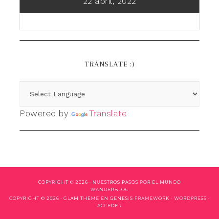
22 abril, 2022
TRANSLATE :)
Powered by
Translate
COPYRIGHT © 2026 ·
NUESTROS PASOS POR EL MUNDO
WANDERBLOG
COPYRIGHT © 2026 ·
GLAM THEME
EN
GENESIS FRAMEWORK
·
WORDPRESS
·
ACCEDER