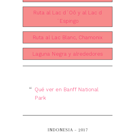
Ruta al Lac d´Oô y al Lac d
´Espingo
Ruta al Lac Blanc, Chamonix
Laguna Negra y alrededores
Qué ver en Banff National
Park
INDONESIA – 2017