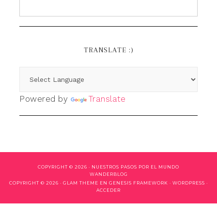
TRANSLATE :)
Powered by
Translate
COPYRIGHT © 2026 ·
NUESTROS PASOS POR EL MUNDO
WANDERBLOG
COPYRIGHT © 2026 ·
GLAM THEME
EN
GENESIS FRAMEWORK
·
WORDPRESS
·
ACCEDER