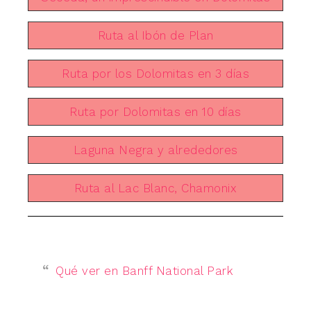
Ruta al Ibón de Plan
Ruta por los Dolomitas en 3 días
Ruta por Dolomitas en 10 días
Laguna Negra y alrededores
Ruta al Lac Blanc, Chamonix
Qué ver en Banff National Park