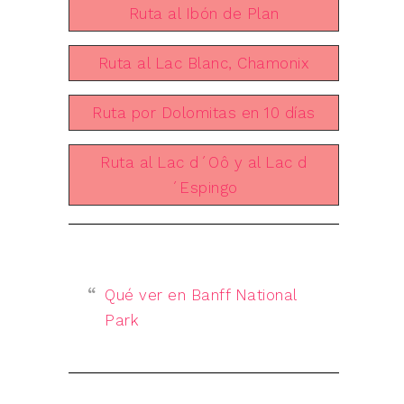
Ruta al Ibón de Plan
Ruta al Lac Blanc, Chamonix
Ruta por Dolomitas en 10 días
Ruta al Lac d´Oô y al Lac d
´Espingo
Qué ver en Banff National
Park