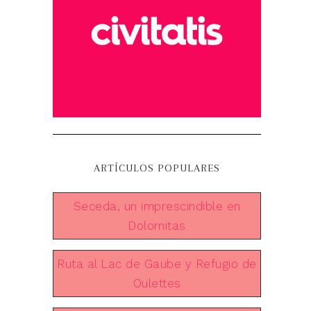
ARTÍCULOS POPULARES
Seceda, un imprescindible en
Dolomitas
Ruta al Lac de Gaube y Refugio de
Oulettes