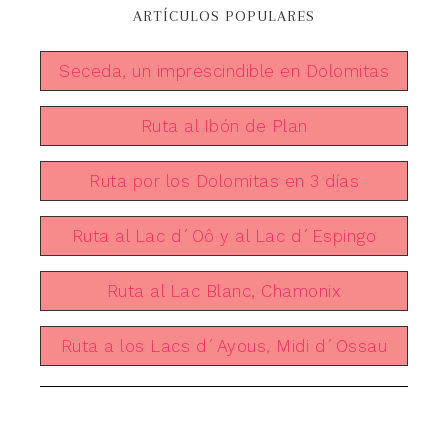
ARTÍCULOS POPULARES
Seceda, un imprescindible en Dolomitas
Ruta al Ibón de Plan
Ruta por los Dolomitas en 3 días
Ruta al Lac d´Oô y al Lac d´Espingo
Ruta al Lac Blanc, Chamonix
Ruta a los Lacs d´Ayous, Midi d´Ossau