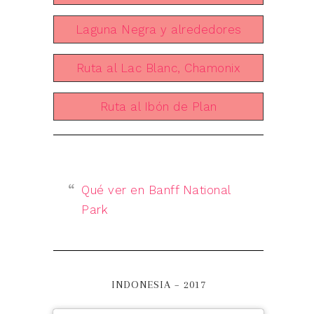
Laguna Negra y alrededores
Ruta al Lac Blanc, Chamonix
Ruta al Ibón de Plan
Qué ver en Banff National
Park
INDONESIA – 2017