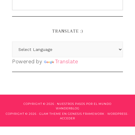
TRANSLATE :)
Powered by
Translate
COPYRIGHT © 2026 ·
NUESTROS PASOS POR EL MUNDO
WANDERBLOG
COPYRIGHT © 2026 ·
GLAM THEME
EN
GENESIS FRAMEWORK
·
WORDPRESS
·
ACCEDER