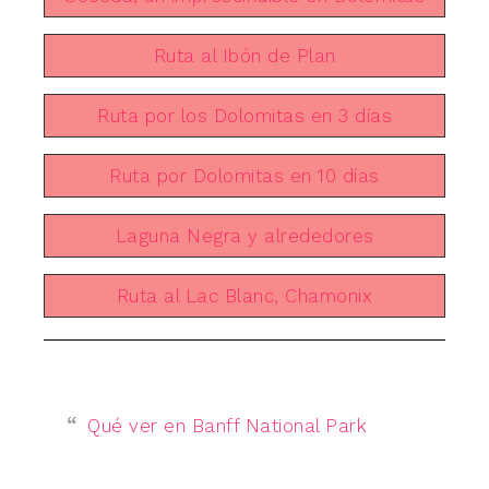
Ruta al Ibón de Plan
Ruta por los Dolomitas en 3 días
Ruta por Dolomitas en 10 días
Laguna Negra y alrededores
Ruta al Lac Blanc, Chamonix
Qué ver en Banff National Park