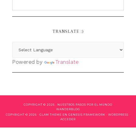
TRANSLATE :)
Powered by
Translate
COPYRIGHT © 2026 ·
NUESTROS PASOS POR EL MUNDO
WANDERBLOG
COPYRIGHT © 2026 ·
GLAM THEME
EN
GENESIS FRAMEWORK
·
WORDPRESS
·
ACCEDER