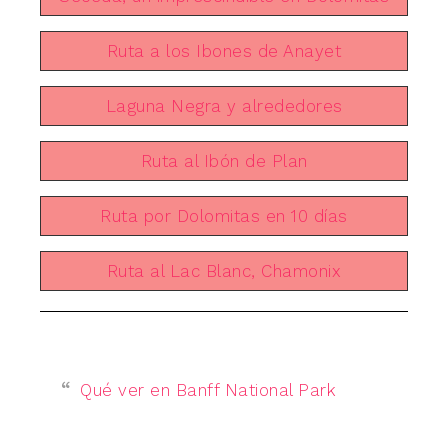
Ruta a los Ibones de Anayet
Laguna Negra y alrededores
Ruta al Ibón de Plan
Ruta por Dolomitas en 10 días
Ruta al Lac Blanc, Chamonix
Qué ver en Banff National Park