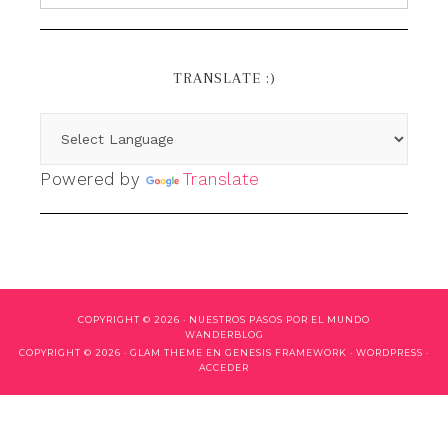
TRANSLATE :)
Powered by
Translate
COPYRIGHT © 2026 ·
NUESTROS PASOS POR EL MUNDO
WANDERBLOG
COPYRIGHT © 2026 ·
GLAM THEME
EN
GENESIS FRAMEWORK
·
WORDPRESS
·
ACCEDER