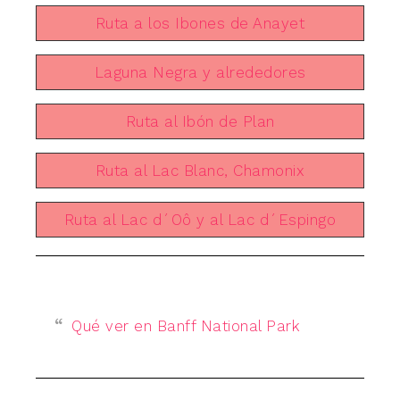
Ruta a los Ibones de Anayet
Laguna Negra y alrededores
Ruta al Ibón de Plan
Ruta al Lac Blanc, Chamonix
Ruta al Lac d´Oô y al Lac d´Espingo
Qué ver en Banff National Park