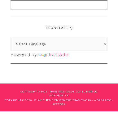
TRANSLATE :)
Powered by
Translate
COPYRIGHT © 2026 ·
NUESTROS PASOS POR EL MUNDO
WANDERBLOG
COPYRIGHT © 2026 ·
GLAM THEME
EN
GENESIS FRAMEWORK
·
WORDPRESS
·
ACCEDER