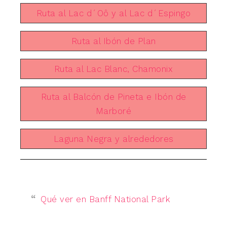
Ruta al Lac d´Oô y al Lac d´Espingo
Ruta al Ibón de Plan
Ruta al Lac Blanc, Chamonix
Ruta al Balcón de Pineta e Ibón de
Marboré
Laguna Negra y alrededores
Qué ver en Banff National Park