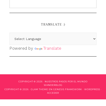
TRANSLATE :)
Powered by
Translate
COPYRIGHT © 2026 ·
NUESTROS PASOS POR EL MUNDO
WANDERBLOG
COPYRIGHT © 2026 ·
GLAM THEME
EN
GENESIS FRAMEWORK
·
WORDPRESS
·
ACCEDER