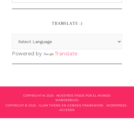
TRANSLATE :)
Powered by
Translate
COPYRIGHT © 2026 ·
NUESTROS PASOS POR EL MUNDO
WANDERBLOG
COPYRIGHT © 2026 ·
GLAM THEME
EN
GENESIS FRAMEWORK
·
WORDPRESS
·
ACCEDER