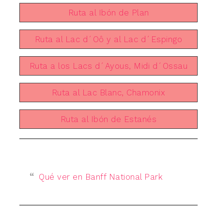
Ruta al Ibón de Plan
Ruta al Lac d´Oô y al Lac d´Espingo
Ruta a los Lacs d´Ayous, Midi d´Ossau
Ruta al Lac Blanc, Chamonix
Ruta al Ibón de Estanés
Qué ver en Banff National Park